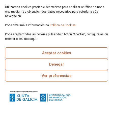
corresponsabilidade e a
Utilizamos cookies propias e de terceiros para analizar o tráfico na nosa
sustentabilidade.
web mediante a obtención dos datos necesarios para estudar a súa
Independencia respecto dos Poderes Públicos.
navegación.
Pode obter máis información na
Política de Cookies
.
Pode aceptar todas as cookies pulsando o botón “Aceptar”, configuralas ou
rexeitar o seu uso aquí.
Aceptar cookies
Denegar
O noso obxectivo é a promoción e creación de
Ver preferencias
emprego de calidade para as personas con
discapacidade.