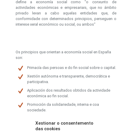
define a economía social como "o conxunto de
actividades económicas e empresariais, que no ámbito
privado levan a cabo aquelas entidades que, de
conformidade con determinados principios, perseguen o
interese xeral económico ou social, ou ambos"
Os principios que orientan a economía social en España
son:
Primacía das persoas e do fin social sobre o capital.
Xestión autónoma e transparente, democrática e
participativa.
Aplicación dos resultados obtidos da actividade
económica ao fin social.
Promoción da solidariedade, interna e coa
sociedade.
Compromiso co desenvolvemento local, a
Xestionar o consentemento
igualdade de oportunidades, a cohesión social,
das cookies
a inserción, a xeración de emprego, a conciliación e