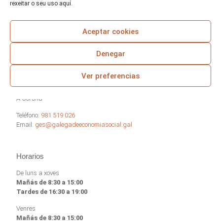
rexeitar o seu uso aquí.
emprego de calidade para as personas con
discapacidade.
Aceptar cookies
Denegar
Ver preferencias
Rúa República Checa, nº 17 - Parque empresarial Costa Vella
15707 Santiago de Compostela
A Coruña
Teléfono:
981 519 026
Email:
ges@galegadeeconomiasocial.gal
Horarios
De luns a xoves
Mañás de 8:30 a 15:00
Tardes de 16:30 a 19:00
Venres
Mañás de 8:30 a 15:00